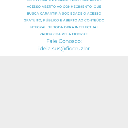
ACESSO ABERTO AO CONHECIMENTO, QUE
BUSCA GARANTIR À SOCIEDADE O ACESSO
GRATUITO, PÚBLICO E ABERTO AO CONTEÚDO
INTEGRAL DE TODA OBRA INTELECTUAL
PRODUZIDA PELA FIOCRUZ.
Fale Conosco:
ideia.sus@fiocruz.br
O conteúdo deste portal pode ser
utilizado para todos os fins não
comerciais, respeitados e reservados os
direitos dos autores.