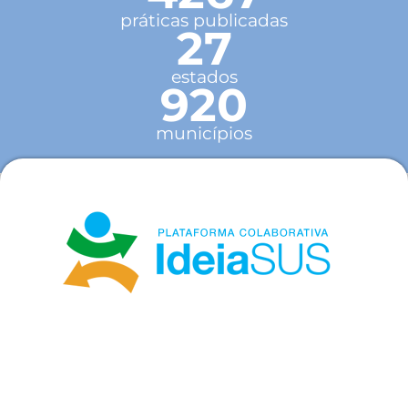
práticas publicadas
27
estados
920
municípios