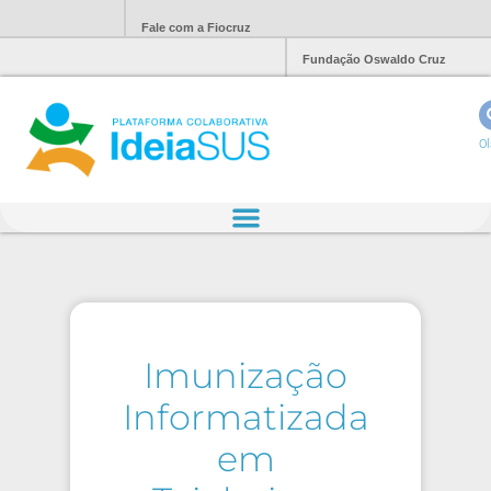
Fale com a Fiocruz
Fundação Oswaldo Cruz
Ol
Imunização
Informatizada
em