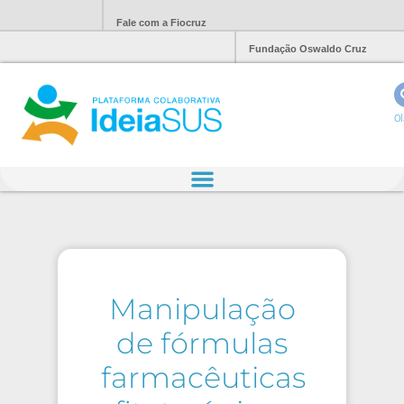
Fale com a Fiocruz
Fundação Oswaldo Cruz
Ol
Manipulação
de fórmulas
farmacêuticas