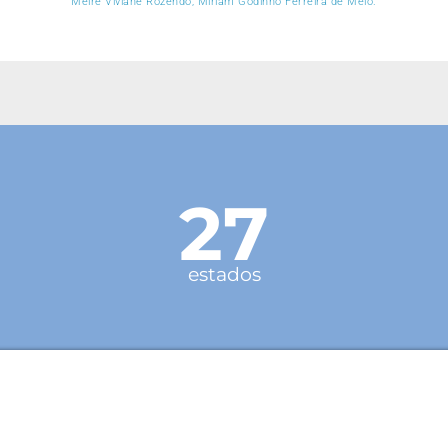
Meire Viviane Rozendo, Miriam Godinho Ferreira de Melo.
27
estados