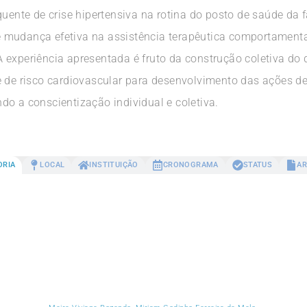
quente de crise hipertensiva na rotina do posto de saúde da 
 mudança efetiva na assistência terapêutica comportamenta
experiência apresentada é fruto da construção coletiva do d
e de risco cardiovascular para desenvolvimento das ações 
o a conscientização individual e coletiva.
ORIA
LOCAL
INSTITUIÇÃO
CRONOGRAMA
STATUS
AR