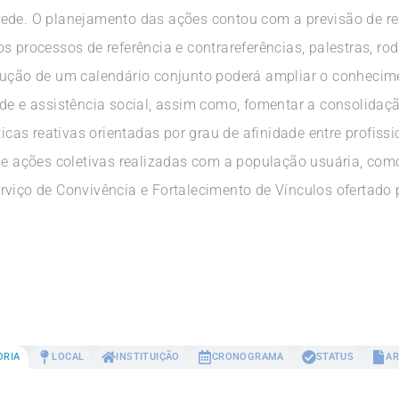
ede. O planejamento das ações contou com a previsão de rea
s processos de referência e contrareferências, palestras, ro
trução de um calendário conjunto poderá ampliar o conheci
de e assistência social, assim como, fomentar a consolidaçã
ticas reativas orientadas por grau de afinidade entre profissi
-se ações coletivas realizadas com a população usuária, co
rviço de Convivência e Fortalecimento de Vínculos ofertado
ORIA
LOCAL
INSTITUIÇÃO
CRONOGRAMA
STATUS
AR