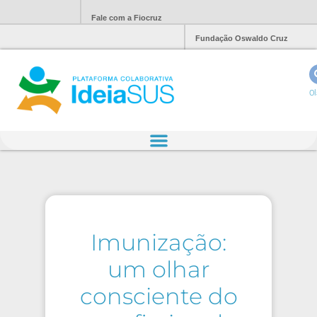
Fale com a Fiocruz
Fundação Oswaldo Cruz
Ol
Imunização:
um olhar
consciente do