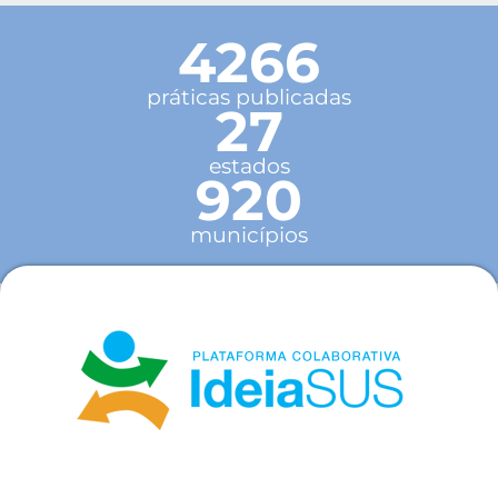
4266
práticas publicadas
27
estados
920
municípios