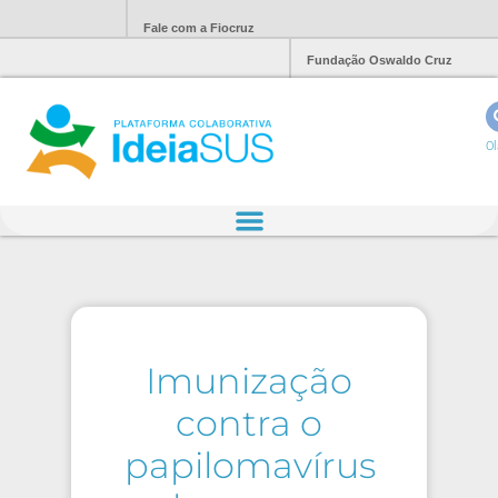
Fale com a Fiocruz
Fundação Oswaldo Cruz
Ol
Imunização
contra o
papilomavírus