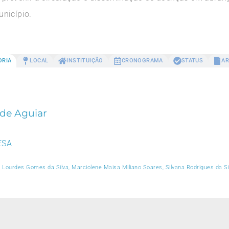
nicípio.
ORIA
LOCAL
INSTITUIÇÃO
CRONOGRAMA
STATUS
AR
 de Aguiar
ESA
Lourdes Gomes da Silva, Marciolene Maisa Miliano Soares, Silvana Rodrigues da Sil