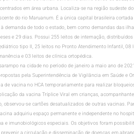
entrados em área urbana. Localiza-se na região sudeste d
cente do rio Maruanum. É a única capital brasileira cortada
e à demanda de todo o estado, bem como demandas das ilhas
eses e 29 dias. Possui 255 leitos de internação, distribuídos 
iátrico tipo II, 25 leitos no Pronto Atendimento Infantil, 08 l
nência e 03 leitos de clínica ortopédica.
arampo na cidade no período de janeiro a maio ano de 2021
propostas pela Superintendência de Vigilância em Saúde e 
a de vacina no HCA temporariamente para realizar bloqueios
aplicação da vacina Tríplice Viral em crianças, acompanhant
o, observou-se cartões desatualizados de outras vacinas. P
 vacina adquiriu espaço permanente e independente no hospi
na e imunobiológicos especiais. Os objetivos foram possibil
 prevenir a circulação e disseminação de doenças em abrangê