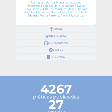
Rodrigues, Marilza Monte Lima, Luana
Vasconcelos de Souza, Alex Carlos Silva da
Silva, Jocicleia Barros Marques, Jane Sampaio
da Silva, Marluci de Souza Lédo Santos, Camila
Eduarda Rocha Parente, Plinio Silva da Luz
LOCAL
INSTITUIÇÃO
CRONOGRAMA
STATUS
ARQUIVOS
4267
práticas publicadas
27