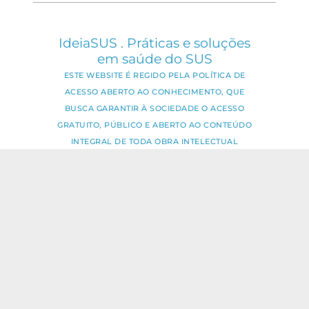
IdeiaSUS . Práticas e soluções
em saúde do SUS
ESTE WEBSITE É REGIDO PELA POLÍTICA DE
ACESSO ABERTO AO CONHECIMENTO, QUE
BUSCA GARANTIR À SOCIEDADE O ACESSO
GRATUITO, PÚBLICO E ABERTO AO CONTEÚDO
INTEGRAL DE TODA OBRA INTELECTUAL
PRODUZIDA PELA FIOCRUZ.
Fale Conosco:
ideia.sus@fiocruz.br
O conteúdo deste portal pode ser
utilizado para todos os fins não
comerciais, respeitados e reservados os
direitos dos autores.