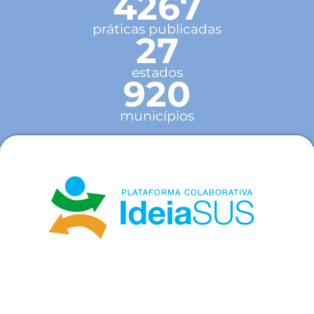
4267
práticas publicadas
27
estados
920
municípios