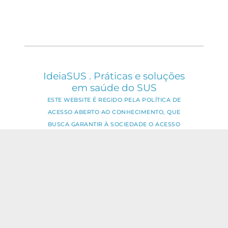
IdeiaSUS . Práticas e soluções
em saúde do SUS
ESTE WEBSITE É REGIDO PELA POLÍTICA DE
ACESSO ABERTO AO CONHECIMENTO, QUE
BUSCA GARANTIR À SOCIEDADE O ACESSO
GRATUITO, PÚBLICO E ABERTO AO CONTEÚDO
INTEGRAL DE TODA OBRA INTELECTUAL
PRODUZIDA PELA FIOCRUZ.
Fale Conosco:
ideia.sus@fiocruz.br