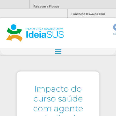
Fale com a Fiocruz
Fundação Oswaldo Cruz
Ol
Impacto do
curso saúde
com agente