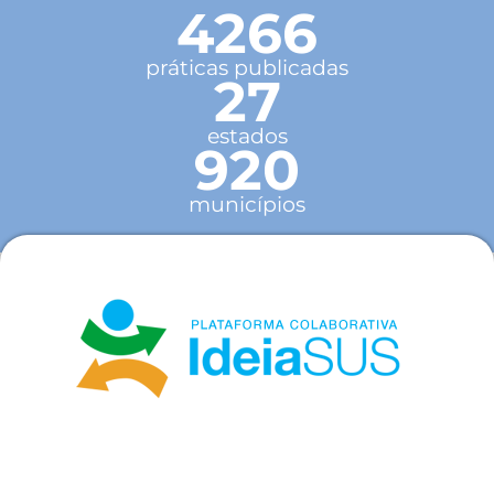
4266
práticas publicadas
27
estados
920
municípios