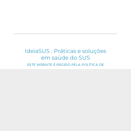
IdeiaSUS . Práticas e soluções
em saúde do SUS
ESTE WEBSITE É REGIDO PELA POLÍTICA DE
ACESSO ABERTO AO CONHECIMENTO, QUE
BUSCA GARANTIR À SOCIEDADE O ACESSO
GRATUITO, PÚBLICO E ABERTO AO CONTEÚDO
INTEGRAL DE TODA OBRA INTELECTUAL
PRODUZIDA PELA FIOCRUZ.
Fale Conosco:
ideia.sus@fiocruz.br