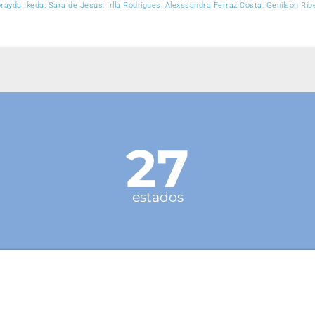
rayda Ikeda; Sara de Jesus; Irlla Rodrigues; Alexssandra Ferraz Costa; Genilson Rib
27
estados