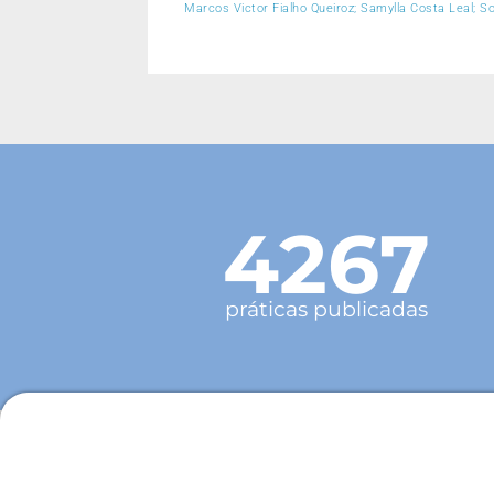
Marcos Victor Fialho Queiroz; Samylla Costa Leal; So
4267
práticas publicadas