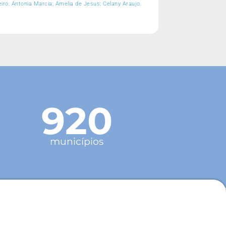
eiro; Antonia Marcia; Amelia de Jesus; Celany Araujo.
920
municípios