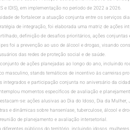
 e IDIS), em implementação no período de 2022 a 2026.
ssidade de fortalecer a atuação conjunta entre os serviços di
tratégia de integração, foi elaborada uma matriz de ações int
lhado, definição de desafios prioritários, ações conjuntas 
ipes foi a prevenção ao uso de álcool e drogas, visando consc
usuários das redes de proteção social e de saúde.
m conjunto de ações planejadas ao longo do ano, incluindo r
o masculino, stands temáticos de incentivo às carreiras pro
s integrados e participação conjunta no aniversário da cidad
contemplou momentos específicos de avaliação e planejamen
estacam-se: ações alusivas ao Dia do Idoso, Dia da Mulher,
tras e dinâmicas sobre hanseníase, tuberculose, álcool e 
eunião de planejamento e avaliação intersetorial.
iferentes públicos do território, incluindo idosos, mulheres