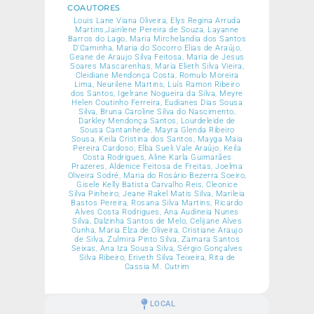
COAUTORES
Louis Lane Viana Oliveira, Elys Regina Arruda
Martins,Jairilene Pereira de Souza, Layanne
Barros do Lago, Maria Mirchelandia dos Santos
D'Caminha, Maria do Socorro Elias de Araújo,
Geane de Araujo Silva Feitosa, Maria de Jesus
Soares Mascarenhas, Maria Elieth Silva Vieira,
Cleidiane Mendonça Costa, Romulo Moreira
Lima, Neurilene Martins, Luís Ramon Ribeiro
dos Santos, Igelrane Nogueira da Silva, Meyre
Helen Coutinho Ferreira, Eudianes Dias Sousa
Silva, Bruna Caroline Silva do Nascimento,
Darkley Mendonça Santos, Lourdeleide de
Sousa Cantanhede, Mayra Glenda Ribeiro
Sousa, Keila Cristina dos Santos, Mayga Maia
Pereira Cardoso, Elba Sueli Vale Araújo, Keila
Costa Rodrigues, Aline Karla Guimarães
Prazeres, Aldenice Feitosa de Freitas, Joelma
Oliveira Sodré, Maria do Rosário Bezerra Soeiro,
Gisele Kelly Batista Carvalho Reis, Cleonice
Silva Pinheiro, Jeane Rakel Matis Silva, Marileia
Bastos Pereira, Rosana Silva Martins, Ricardo
Alves Costa Rodrigues, Ana Audineia Nunes
Silva, Dalzinha Santos de Melo, Celijane Alves
Cunha, Maria Elza de Oliveira, Cristiane Araujo
de Silva, Zulmira Pinto Silva, Zamara Santos
Seixas, Ana Iza Sousa Silva, Sérgio Gonçalves
Silva Ribeiro, Eriveth Silva Teixeira, Rita de
Cassia M. Cutrim
LOCAL