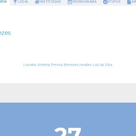
ORIA
LOCAL
INSTITUIÇÃO
CRONOGRAMA
STATUS
AR
ezes
Lourdes Andreia Pereira Menezes,Ireudes Luiz da Silva
27