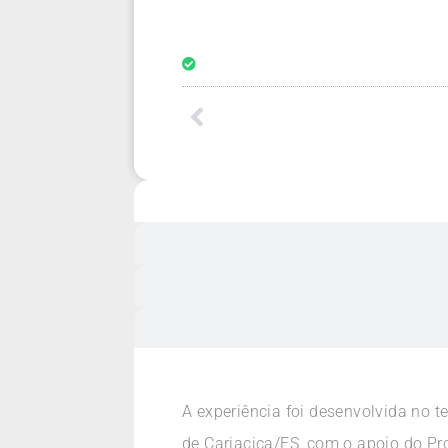
A experiência foi desenvolvida no t
de Cariacica/ES, com o apoio do Pr