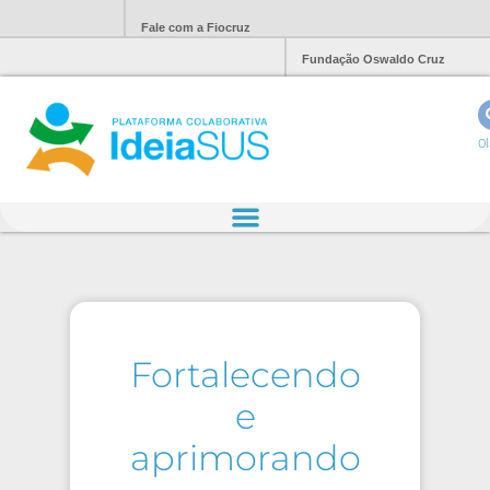
Fale com a Fiocruz
Fundação Oswaldo Cruz
Ol
Fortalecendo
e
aprimorando