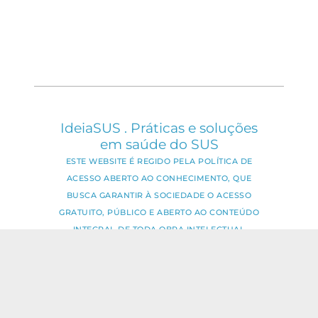
IdeiaSUS . Práticas e soluções
em saúde do SUS
ESTE WEBSITE É REGIDO PELA POLÍTICA DE
ACESSO ABERTO AO CONHECIMENTO, QUE
BUSCA GARANTIR À SOCIEDADE O ACESSO
GRATUITO, PÚBLICO E ABERTO AO CONTEÚDO
INTEGRAL DE TODA OBRA INTELECTUAL
PRODUZIDA PELA FIOCRUZ.
Fale Conosco:
ideia.sus@fiocruz.br