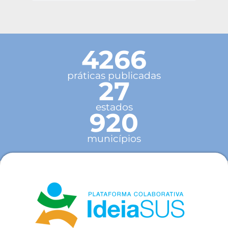
4266
práticas publicadas
27
estados
920
municípios