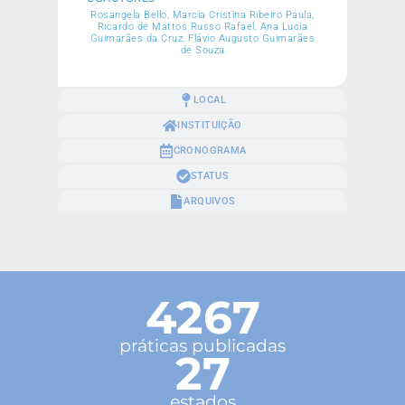
Rosangela Bello, Marcia Cristina Ribeiro Paula,
Ricardo de Mattos Russo Rafael, Ana Lucia
Guimarães da Cruz, Flávio Augusto Guimarães
de Souza
LOCAL
INSTITUIÇÃO
CRONOGRAMA
STATUS
ARQUIVOS
4267
práticas publicadas
27
estados