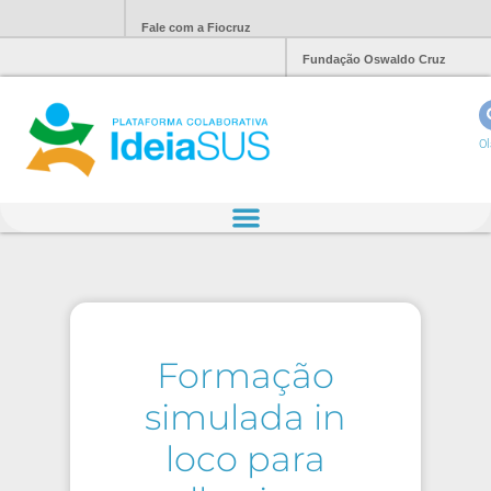
Fale com a Fiocruz
Fundação Oswaldo Cruz
Ol
Formação
simulada in
loco para