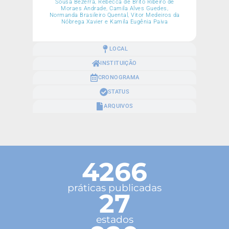
Sousa Bezerra, Rebecca de Brito Ribeiro de
Moraes Andrade, Camila Alves Guedes,
Normanda Brasileiro Quental, Vitor Medeiros da
Nóbrega Xavier e Kamila Eugênia Paiva
LOCAL
INSTITUIÇÃO
CRONOGRAMA
STATUS
ARQUIVOS
4266
práticas publicadas
27
estados