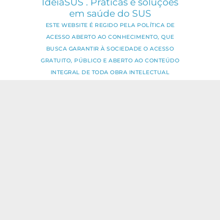
IdeiaSUS . Práticas e soluções
em saúde do SUS
ESTE WEBSITE É REGIDO PELA POLÍTICA DE
ACESSO ABERTO AO CONHECIMENTO, QUE
BUSCA GARANTIR À SOCIEDADE O ACESSO
GRATUITO, PÚBLICO E ABERTO AO CONTEÚDO
INTEGRAL DE TODA OBRA INTELECTUAL
PRODUZIDA PELA FIOCRUZ.
Fale Conosco:
ideia.sus@fiocruz.br
O conteúdo deste portal pode ser
utilizado para todos os fins não
comerciais, respeitados e reservados os
direitos dos autores.