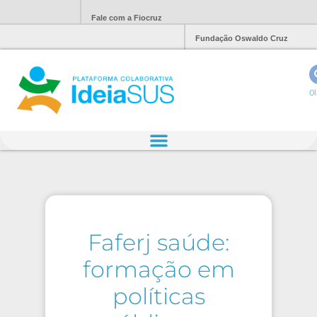
Fale com a Fiocruz
Fundação Oswaldo Cruz
Ol
Faferj saúde:
formação em
políticas