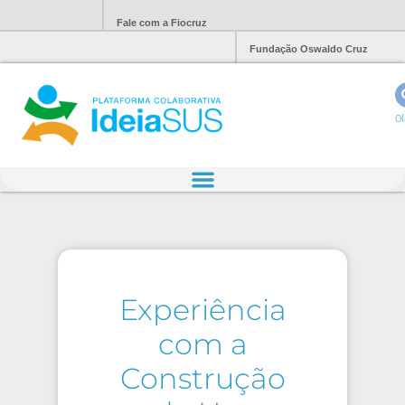
Fale com a Fiocruz
Fundação Oswaldo Cruz
Ol
Experiência
com a
Construção