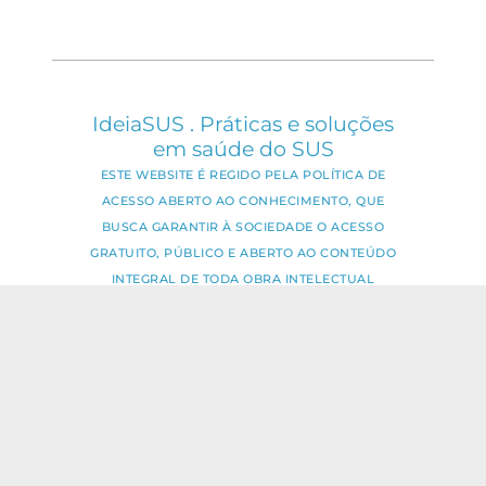
IdeiaSUS . Práticas e soluções
em saúde do SUS
ESTE WEBSITE É REGIDO PELA POLÍTICA DE
ACESSO ABERTO AO CONHECIMENTO, QUE
BUSCA GARANTIR À SOCIEDADE O ACESSO
GRATUITO, PÚBLICO E ABERTO AO CONTEÚDO
INTEGRAL DE TODA OBRA INTELECTUAL
PRODUZIDA PELA FIOCRUZ.
Fale Conosco:
ideia.sus@fiocruz.br
O conteúdo deste portal pode ser
utilizado para todos os fins não
comerciais, respeitados e reservados os