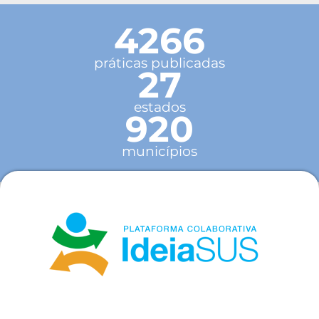
4266
práticas publicadas
27
estados
920
municípios