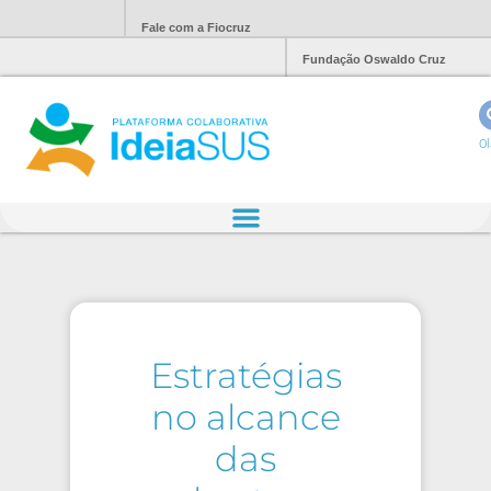
Fale com a Fiocruz
Fundação Oswaldo Cruz
Ol
Estratégias
no alcance
das