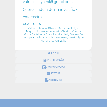
valnicelellysenf@gmail.com
Coordenadora de imunização -
enfermeira
COAUTORES
Valnice Heloisa Claudio De Farias Lellys,
Mayara Raquielle Leonardo Oliveira, Vanuza
Maria De Oliveira Carvalho, Gabrielly Gomes De
Araujo, Karolline Da Silva Menezes, José Bégue
Moreira De Carvalho
LOCAL
INSTITUIÇÃO
CRONOGRAMA
STATUS
ARQUIVOS