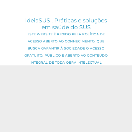
IdeiaSUS . Práticas e soluções
em saúde do SUS
ESTE WEBSITE É REGIDO PELA POLÍTICA DE
ACESSO ABERTO AO CONHECIMENTO, QUE
BUSCA GARANTIR À SOCIEDADE O ACESSO
GRATUITO, PÚBLICO E ABERTO AO CONTEÚDO
INTEGRAL DE TODA OBRA INTELECTUAL
PRODUZIDA PELA FIOCRUZ.
Fale Conosco:
ideia.sus@fiocruz.br
O conteúdo deste portal pode ser
utilizado para todos os fins não
comerciais, respeitados e reservados os
direitos dos autores.