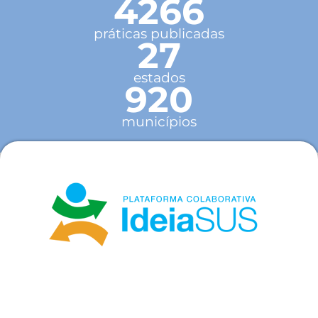
4266
práticas publicadas
27
estados
920
municípios