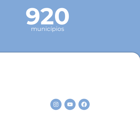
920
municípios