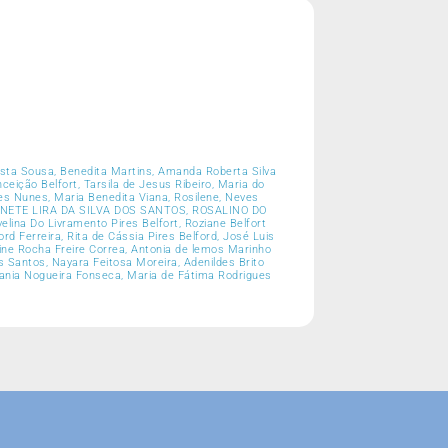
osta Sousa, Benedita Martins, Amanda Roberta Silva
eição Belfort, Tarsila de Jesus Ribeiro, Maria do
ues Nunes, Maria Benedita Viana, Rosilene, Neves
IVANETE LIRA DA SILVA DOS SANTOS, ROSALINO DO
na Do Livramento Pires Belfort, Roziane Belfort
d Ferreira, Rita de Cássia Pires Belford, José Luis
line Rocha Freire Correa, Antonia de lemos Marinho
 Santos, Nayara Feitosa Moreira, Adenildes Brito
vania Nogueira Fonseca, Maria de Fátima Rodrigues