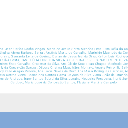
ques, Jean Carlos Rocha Viegas, Maria de Jesus Serra Mendes Lima, Dina Célia da C
Jhullya Abreu Barbosa Serra , Antônia Marta de Carvalho, Marinilde Machado da Conc
eira, Samanta Leite de Queiroz, Darlan de Jesus leal da Silva, Keiton Luís Rodrig
lmeida Silva Costa, JANE CÉLIA FONSECA SILVA, ALBERTINA PEREIRA NASCIMENTO, 
 Enes Carvalho, Gracimar da Silva, Ana Cleide Sousa das Chagas Machado, Joveli
y da Conceição Santos, Débora Cristina Magalhães Montelo, Angela Petronilia Belfor
leicy Kelle Aragão Pereira, Ana Lucia Neves da Cruz, Ana Maria Rodrigues Cardoso, A
sus Correa Vieira, Josias dos Santos Gama, Jayson da Silva Viana, João da Cruz dos
 de Andrade, Irany Santos Sobral da Silva, Janaina Nogueira Fonscena, Ingrid Ju
Cardoso, Maria José da Conceição Santos, Flaviane Martins Campelo.