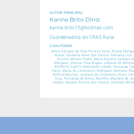
AUTOR PRINCIPAL
Karine Brito Diniz
karine.brito15@hotmail.com
Coordenadora do CRAS Rural
COAUTORES
Maria Dilciane da Silva Ferreira Sena, Rosely Mar
Muniz, Gardenia Alves dos Santos, Mariana Licá, 
Socorro Morais Padre, Maria Katiane Cardoso Mor
Marques, Vinicius Silva Bogea, Jullyana de A
ESPÍRITO SANTO MACHADO VIANA, Fernanda Tamires
Viana, Maria do Livramento Rodrigues Santana, Marl
Belford Martins, Joviliana do Livramento Pires, G
Cruz, Fernanda de lemos Marinho, Macileia de Je
Caldas, Nayane Pereira dos Santos, Amanda Mendes