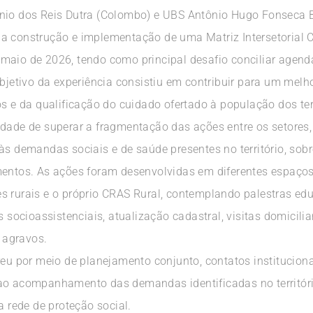
nio dos Reis Dutra (Colombo) e UBS Antônio Hugo Fonseca Be
ir da construção e implementação de uma Matriz Intersetoria
maio de 2026, tendo como principal desafio conciliar agenda
objetivo da experiência consistiu em contribuir para um melho
ços e da qualificação do cuidado ofertado à população dos t
idade de superar a fragmentação das ações entre os setores,
 às demandas sociais e de saúde presentes no território, so
mentos. As ações foram desenvolvidas em diferentes espaços 
 rurais e o próprio CRAS Rural, contemplando palestras educ
os socioassistenciais, atualização cadastral, visitas domicil
 agravos.
rreu por meio de planejamento conjunto, contatos institucio
 ao acompanhamento das demandas identificadas no territór
a rede de proteção social.