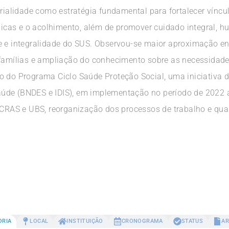
orialidade como estratégia fundamental para fortalecer víncu
blicas e o acolhimento, além de promover cuidado integral, hu
e e integralidade do SUS. Observou-se maior aproximação e
famílias e ampliação do conhecimento sobre as necessidades 
o do Programa Ciclo Saúde Proteção Social, uma iniciativa
úde (BNDES e IDIS), em implementação no período de 2022 a
 CRAS e UBS, reorganização dos processos de trabalho e quali
ORIA
LOCAL
INSTITUIÇÃO
CRONOGRAMA
STATUS
AR