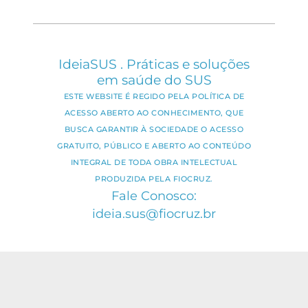
IdeiaSUS . Práticas e soluções
em saúde do SUS
ESTE WEBSITE É REGIDO PELA POLÍTICA DE
ACESSO ABERTO AO CONHECIMENTO, QUE
BUSCA GARANTIR À SOCIEDADE O ACESSO
GRATUITO, PÚBLICO E ABERTO AO CONTEÚDO
INTEGRAL DE TODA OBRA INTELECTUAL
PRODUZIDA PELA FIOCRUZ.
Fale Conosco:
ideia.sus@fiocruz.br
O conteúdo deste portal pode ser
utilizado para todos os fins não
comerciais, respeitados e reservados os
direitos dos autores.