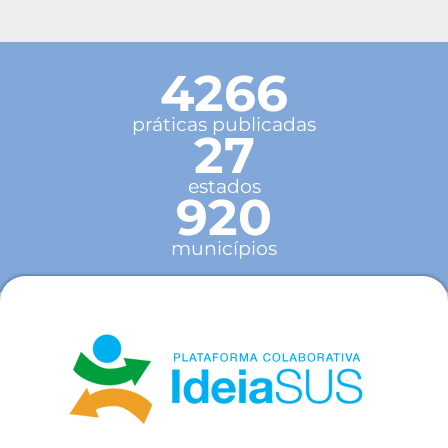
4266
práticas publicadas
27
estados
920
municípios