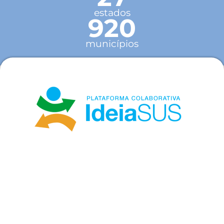
estados
920
municípios