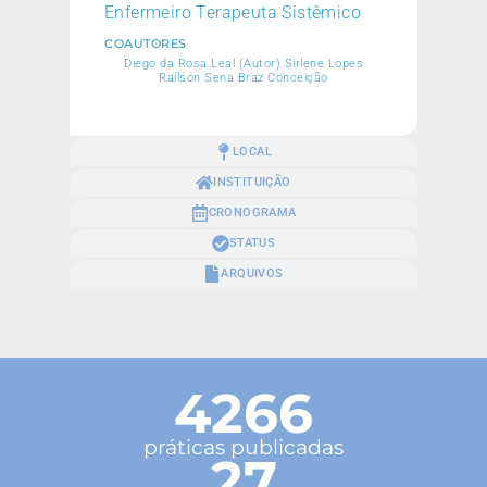
Enfermeiro Terapeuta Sistêmico
COAUTORES
Diego da Rosa Leal (Autor) Sirlene Lopes
Raílson Sena Braz Conceição
LOCAL
INSTITUIÇÃO
CRONOGRAMA
STATUS
ARQUIVOS
4266
práticas publicadas
27