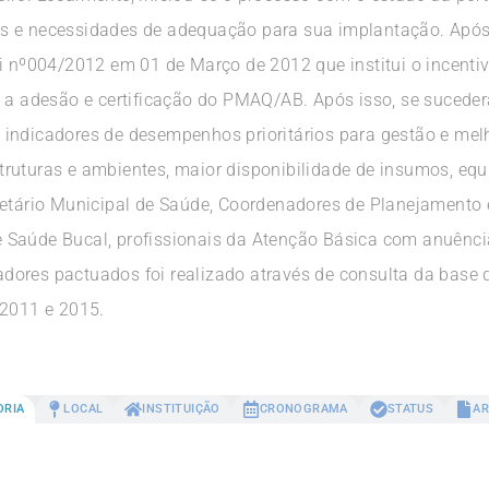
 e necessidades de adequação para sua implantação. Após a
i nº004/2012 em 01 de Março de 2012 que institui o incentivo
 adesão e certificação do PMAQ/AB. Após isso, se suceder
indicadores de desempenhos prioritários para gestão e melho
truturas e ambientes, maior disponibilidade de insumos, e
retário Municipal de Saúde, Coordenadores de Planejamento
 Saúde Bucal, profissionais da Atenção Básica com anuênci
dores pactuados foi realizado através de consulta da bas
 2011 e 2015.
ORIA
LOCAL
INSTITUIÇÃO
CRONOGRAMA
STATUS
AR