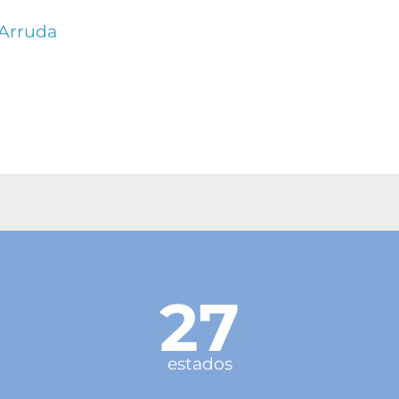
 Arruda
27
estados