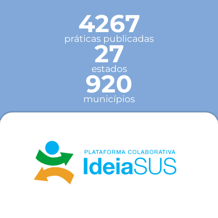
4267
práticas publicadas
27
estados
920
municípios