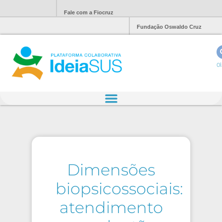
Fale com a Fiocruz
Fundação Oswaldo Cruz
Ol
Dimensões
biopsicossociais:
atendimento