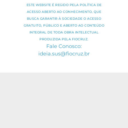
ESTE WEBSITE É REGIDO PELA POLÍTICA DE
ACESSO ABERTO AO CONHECIMENTO, QUE
BUSCA GARANTIR À SOCIEDADE O ACESSO
GRATUITO, PÚBLICO E ABERTO AO CONTEÚDO
INTEGRAL DE TODA OBRA INTELECTUAL
PRODUZIDA PELA FIOCRUZ.
Fale Conosco:
ideia.sus@fiocruz.br
O conteúdo deste portal pode ser
utilizado para todos os fins não
comerciais, respeitados e reservados os
direitos dos autores.