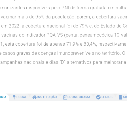
imunizantes disponíveis pelo PNI de forma gratuita em milha
 vacinar mais de 95% da população, porém, a cobertura vac
 em 2022, a cobertura nacional foi de 79% e, do Estado de G
vacinas do indicador PQA-VS (penta, peneumocócica 10-valente,
, esta cobertura foi de apenas 71,9% e 80,4%, respectivame
 casos graves de doenças imunopreveníveis no território. O
ampanhas nacionais e dias “D” alternativos para melhorar a 
ORIA
LOCAL
INSTITUIÇÃO
CRONOGRAMA
STATUS
AR