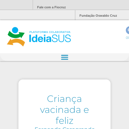
Fale com a Fiocruz
Fundação Oswaldo Cruz
Ol
Criança
vacinada e
feliz