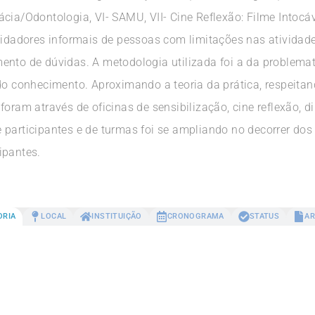
cia/Odontologia, VI- SAMU, VII- Cine Reflexão: Filme Intocáv
uidadores informais de pessoas com limitações nas atividades
ento de dúvidas. A metodologia utilizada foi a da problem
 do conhecimento. Aproximando a teoria da prática, respeita
foram através de oficinas de sensibilização, cine reflexão, 
 participantes e de turmas foi se ampliando no decorrer dos
ipantes.
ORIA
LOCAL
INSTITUIÇÃO
CRONOGRAMA
STATUS
AR