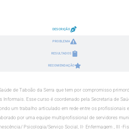
DESCRIÇÃO
PROBLEMA
RESULTADOS
RECOMENDAÇÃO
de Saúde de Taboão da Serra que tem por compromisso primor
 Informais. Esse curso é coordenado pela Secretaria de Saú
do um trabalho articulado em rede entre os profissionais 
aborado por uma equipe multiprofissional de servidores muni
escência/ Psicologia/Serviço Social, II- Enfermagem , III -Fi