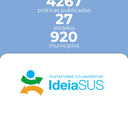
4267
práticas publicadas
27
estados
920
municípios