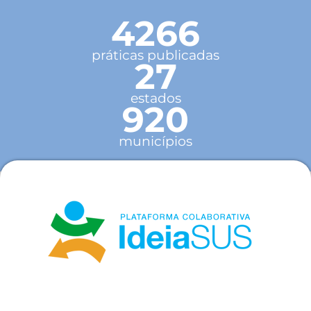
4266
práticas publicadas
27
estados
920
municípios