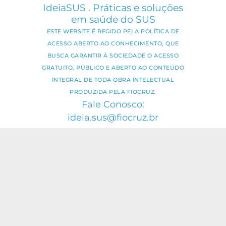
IdeiaSUS . Práticas e soluções
em saúde do SUS
ESTE WEBSITE É REGIDO PELA POLÍTICA DE
ACESSO ABERTO AO CONHECIMENTO, QUE
BUSCA GARANTIR À SOCIEDADE O ACESSO
GRATUITO, PÚBLICO E ABERTO AO CONTEÚDO
INTEGRAL DE TODA OBRA INTELECTUAL
PRODUZIDA PELA FIOCRUZ.
Fale Conosco:
ideia.sus@fiocruz.br
O conteúdo deste portal pode ser
utilizado para todos os fins não
comerciais, respeitados e reservados os
direitos dos autores.