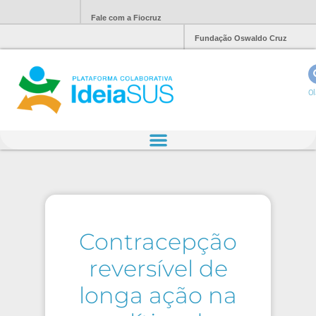
Fale com a Fiocruz
Fundação Oswaldo Cruz
Ol
Contracepção
reversível de
longa ação na