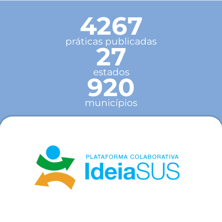
4267
práticas publicadas
27
estados
920
municípios