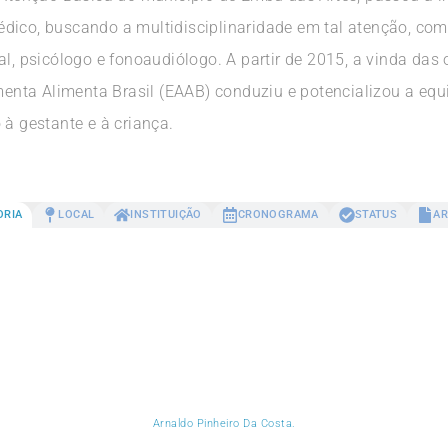
dico, buscando a multidisciplinaridade em tal atenção, com 
l, psicólogo e fonoaudiólogo. A partir de 2015, a vinda das 
nta Alimenta Brasil (EAAB) conduziu e potencializou a eq
 à gestante e à criança.
ORIA
LOCAL
INSTITUIÇÃO
CRONOGRAMA
STATUS
AR
Arnaldo Pinheiro Da Costa.