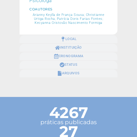
Psicóloga
COAUTORES
Arianny Keylla de França Sousa; Christianne
Urtiga Rocha, Patrícia Doris Farias Fontes;
Kecyanna Cristovão Nascimento Formiga
LOCAL
INSTITUIÇÃO
CRONOGRAMA
STATUS
ARQUIVOS
4267
práticas publicadas
27