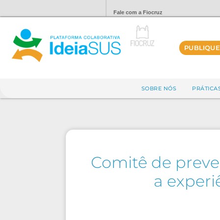
Fale com a Fiocruz
PUBLIQUE
SOBRE NÓS
PRÁTICA
Comitê de preven
a experi