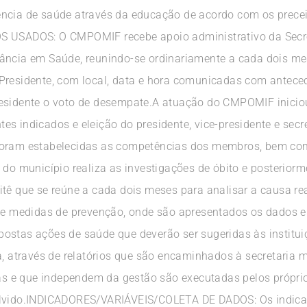
ência de saúde através da educação de acordo com os prece
ADOS: O CMPOMIF recebe apoio administrativo da Secret
ância em Saúde, reunindo-se ordinariamente a cada dois me
 Presidente, com local, data e hora comunicadas com antec
residente o voto de desempate.A atuação do CMPOMIF inicio
s indicados e eleição do presidente, vice-presidente e secre
foram estabelecidas as competências dos membros, bem com
 do município realiza as investigações de óbito e posterior
tê que se reúne a cada dois meses para analisar a causa rea
e e medidas de prevenção, onde são apresentados os dados e
ostas ações de saúde que deverão ser sugeridas às institui
a, através de relatórios que são encaminhados à secretaria 
 e que independem da gestão são executadas pelos própri
olvido.INDICADORES/VARIÁVEIS/COLETA DE DADOS: Os indicad