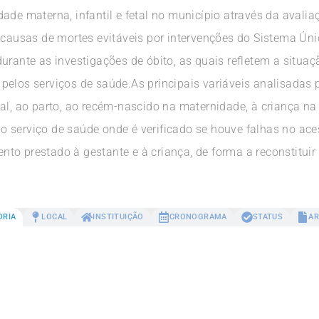
ade materna, infantil e fetal no município através da avali
 causas de mortes evitáveis por intervenções do Sistema Úni
urante as investigações de óbito, as quais refletem a situa
pelos serviços de saúde.As principais variáveis analisadas
al, ao parto, ao recém-nascido na maternidade, à criança na
 serviço de saúde onde é verificado se houve falhas no ace
o prestado à gestante e à criança, de forma a reconstituir 
ORIA
LOCAL
INSTITUIÇÃO
CRONOGRAMA
STATUS
AR