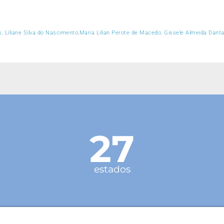
, Liliane Silva do Nascimento,Maria Lilian Perote de Macedo, Gissele Almeida Danta
27
estados