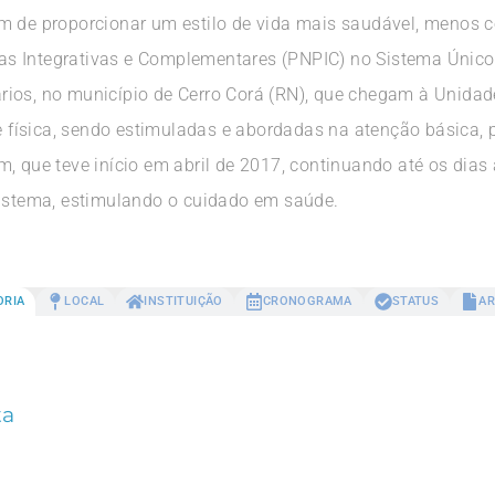
m de proporcionar um estilo de vida mais saudável, menos co
ticas Integrativas e Complementares (PNPIC) no Sistema Únic
rios, no município de Cerro Corá (RN), que chegam à Unida
 e física, sendo estimuladas e abordadas na atenção básica,
, que teve início em abril de 2017, continuando até os dias
sistema, estimulando o cuidado em saúde.
ORIA
LOCAL
INSTITUIÇÃO
CRONOGRAMA
STATUS
AR
ta