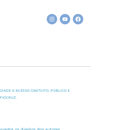
S
EDADE O ACESSO GRATUITO, PÚBLICO E
FIOCRUZ.
rvados os direitos dos autores.