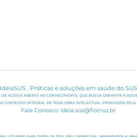
IdeiaSUS . Práticas e soluções em saúde do SU
CA DE ACESSO ABERTO AO CONHECIMENTO, QUE BUSCA GARANTIR À SOCI
AO CONTEÚDO INTEGRAL DE TODA OBRA INTELECTUAL PRODUZIDA PELA 
Fale Conosco: ideia.sus@fiocruz.br
er utilizado para todos os fins não comerciais, respeitados e rese