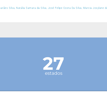
arães Silva, Natália Samara da Silva, José Felipe Costa Da Silva, Marcia Josylane d
27
estados