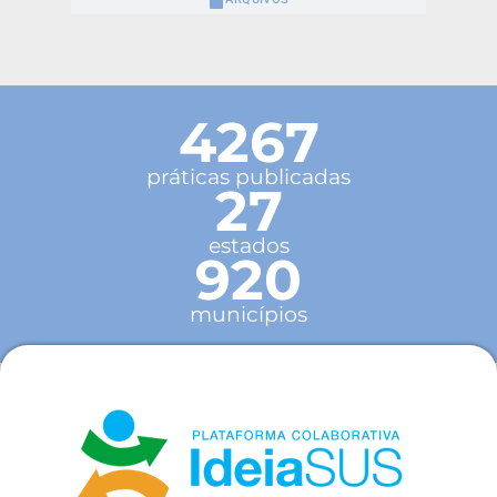
4267
práticas publicadas
27
estados
920
municípios