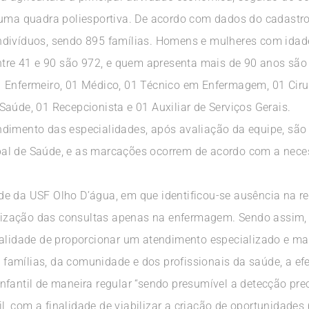
 uma quadra poliesportiva. De acordo com dados do cadastro 
ndivíduos, sendo 895 famílias. Homens e mulheres com idade
ntre 41 e 90 são 972, e quem apresenta mais de 90 anos são 
 Enfermeiro, 01 Médico, 01 Técnico em Enfermagem, 01 Cirur
aúde, 01 Recepcionista e 01 Auxiliar de Serviços Gerais.
ndimento das especialidades, após avaliação da equipe, são
pal de Saúde, e as marcações ocorrem de acordo com a nec
e da USF Olho D’água, em que identificou-se ausência na r
alização das consultas apenas na enfermagem. Sendo assim, 
cialidade de proporcionar um atendimento especializado e 
famílias, da comunidade e dos profissionais da saúde, a 
fantil de maneira regular “sendo presumível a detecção prec
, com a finalidade de viabilizar a criação de oportunidade