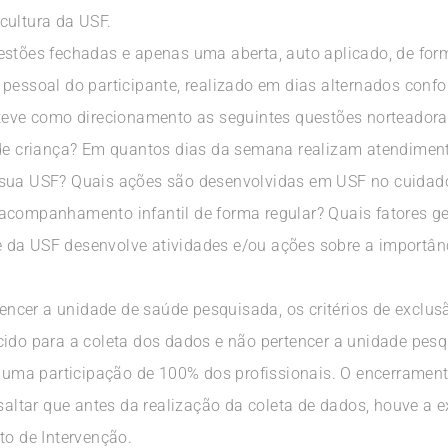
cultura da USF.
stões fechadas e apenas uma aberta, auto aplicado, de forma
 pessoal do participante, realizado em dias alternados con
 teve como direcionamento as seguintes questões norteadora
 de criança? Em quantos dias da semana realizam atendiment
 sua USF? Quais ações são desenvolvidas em USF no cuidado 
acompanhamento infantil de forma regular? Quais fatores g
da USF desenvolve atividades e/ou ações sobre a importânc
rtencer a unidade de saúde pesquisada, os critérios de exclu
cido para a coleta dos dados e não pertencer a unidade pe
em uma participação de 100% dos profissionais. O encerramen
ssaltar que antes da realização da coleta de dados, houve a 
to de Intervenção.