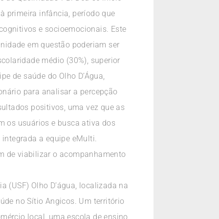
 primeira infância, período que
cognitivos e socioemocionais. Este
a unidade em questão poderiam ser
scolaridade médio (30%), superior
ipe de saúde do Olho D’Água,
onário para analisar a percepção
sultados positivos, uma vez que as
om os usuários e busca ativa dos
 integrada a equipe eMulti.
 fim de viabilizar o acompanhamento
ia (USF) Olho D’água, localizada na
e no Sítio Angicos. Um território
omércio local, uma escola de ensino