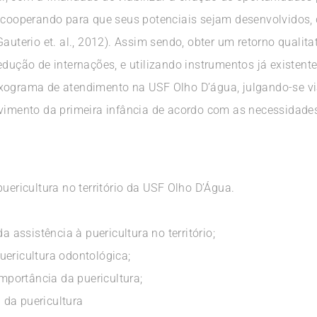
 cooperando para que seus potenciais sejam desenvolvidos, d
auterio et. al., 2012). Assim sendo, obter um retorno qualita
edução de internações, e utilizando instrumentos já existent
xograma de atendimento na USF Olho D’água, julgando-se vi
lvimento da primeira infância de acordo com as necessidades
uericultura no território da USF Olho D’Água.
a assistência à puericultura no território;
uericultura odontológica;
importância da puericultura;
 da puericultura