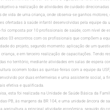
jetivo a realização de atividades de cuidado direcionadas à
s de vida de uma criança, onde observa-se ganhos motores, 
ções ofertadas à saúde infantil desenvolvidas pela equipe d
 foi composta por 10 profissionais de saúde, com nível de e
zados 03 encontros com os profissionais que compõem a equ
lidade do projeto, segundo momento: aplicação de um questi
criança, e em terceiro realização de capacitações. Tendo re
das no território, mediante atividades em salas de espera c
ultura ocorrem todas as quintas-feiras com a equipe da USF,
esenvolvido por duas enfermeiras e uma assistente social, a
ais efetiva e qualificada.
isa, esta foi realizada na Unidade de Saúde Básica da Famíl
as-PB, às margens da BR 104, e uma unidade âncora de saúd
 agricultura a principal atividade econômica, seguido do c