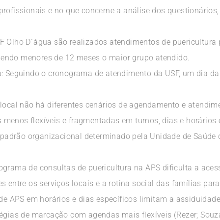
rofissionais e no que concerne a análise dos questionários, f
F Olho D´água são realizados atendimentos de puericultura p
endo menores de 12 meses o maior grupo atendido.
ra: Seguindo o cronograma de atendimento da USF, um dia d
 local não há diferentes cenários de agendamento e atendime
menos flexíveis e fragmentadas em turnos, dias e horários e
adrão organizacional determinado pela Unidade de Saúde da
grama de consultas de puericultura na APS dificulta a acessi
s entre os serviços locais e a rotina social das famílias par
s de APS em horários e dias específicos limitam a assiduida
égias de marcação com agendas mais flexíveis (Rezer; Souza;