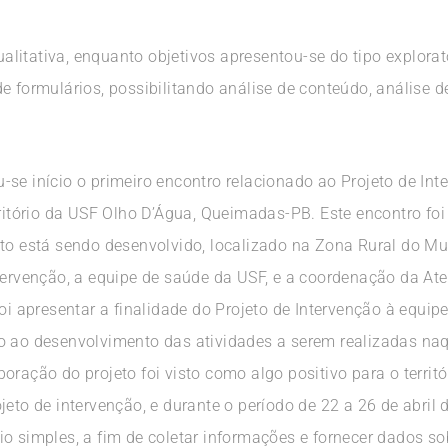
litativa, enquanto objetivos apresentou-se do tipo explora
e formulários, possibilitando análise de conteúdo, análise de
se início o primeiro encontro relacionado ao Projeto de Int
rritório da USF Olho D’Água, Queimadas-PB. Este encontro fo
eto está sendo desenvolvido, localizado na Zona Rural do M
ntervenção, a equipe de saúde da USF, e a coordenação da At
oi apresentar a finalidade do Projeto de Intervenção à equipe
o ao desenvolvimento das atividades a serem realizadas na
oração do projeto foi visto como algo positivo para o territ
jeto de intervenção, e durante o período de 22 a 26 de abril 
o simples, a fim de coletar informações e fornecer dados sob