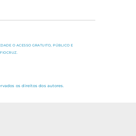
S
EDADE O ACESSO GRATUITO, PÚBLICO E
FIOCRUZ.
rvados os direitos dos autores.