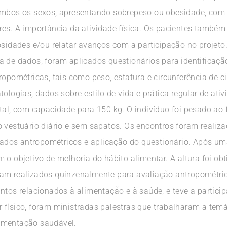
ambos os sexos, apresentando sobrepeso ou obesidade, com d
res. A importância da atividade física. Os pacientes també
osidades e/ou relatar avanços com a participação no projeto
 de dados, foram aplicados questionários para identificação
métricas, tais como peso, estatura e circunferência de cin
ologias, dados sobre estilo de vida e prática regular de ati
tal, com capacidade para 150 kg. O indivíduo foi pesado ao 
o vestuário diário e sem sapatos. Os encontros foram realiz
e dados antropométricos e aplicação do questionário. Após u
m o objetivo de melhoria do hábito alimentar. A altura foi 
am realizados quinzenalmente para avaliação antropométrica
ntos relacionados à alimentação e à saúde, e teve a particip
 físico, foram ministradas palestras que trabalharam a temá
imentação saudável.