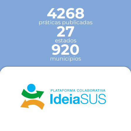
4268
práticas publicadas
27
estados
920
municípios