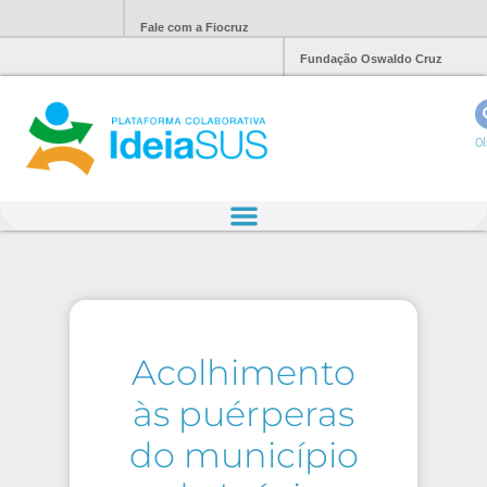
Fale com a Fiocruz
Fundação Oswaldo Cruz
Ol
Acolhimento
às puérperas
do município