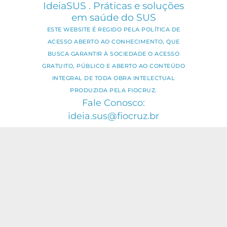
IdeiaSUS . Práticas e soluções
em saúde do SUS
ESTE WEBSITE É REGIDO PELA POLÍTICA DE
ACESSO ABERTO AO CONHECIMENTO, QUE
BUSCA GARANTIR À SOCIEDADE O ACESSO
GRATUITO, PÚBLICO E ABERTO AO CONTEÚDO
INTEGRAL DE TODA OBRA INTELECTUAL
PRODUZIDA PELA FIOCRUZ.
Fale Conosco:
ideia.sus@fiocruz.br
O conteúdo deste portal pode ser
utilizado para todos os fins não
comerciais, respeitados e reservados os
direitos dos autores.