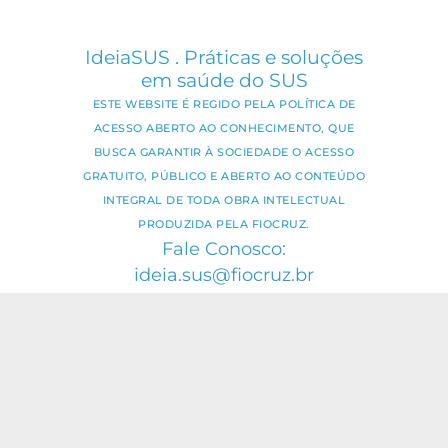
IdeiaSUS . Práticas e soluções
em saúde do SUS
ESTE WEBSITE É REGIDO PELA POLÍTICA DE
ACESSO ABERTO AO CONHECIMENTO, QUE
BUSCA GARANTIR À SOCIEDADE O ACESSO
GRATUITO, PÚBLICO E ABERTO AO CONTEÚDO
INTEGRAL DE TODA OBRA INTELECTUAL
PRODUZIDA PELA FIOCRUZ.
Fale Conosco:
ideia.sus@fiocruz.br
O conteúdo deste portal pode ser
utilizado para todos os fins não
comerciais, respeitados e reservados os
direitos dos autores.