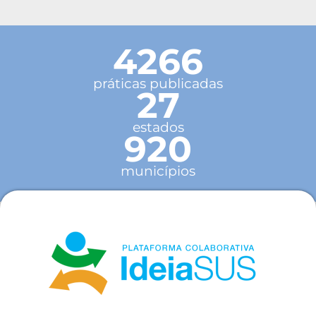
4266
práticas publicadas
27
estados
920
municípios