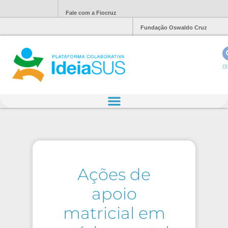
Fale com a Fiocruz
Fundação Oswaldo Cruz
Ol
Ações de
apoio
matricial em