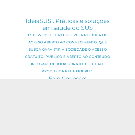
IdeiaSUS . Práticas e soluções
em saúde do SUS
ESTE WEBSITE É REGIDO PELA POLÍTICA DE
ACESSO ABERTO AO CONHECIMENTO, QUE
BUSCA GARANTIR À SOCIEDADE O ACESSO
GRATUITO, PÚBLICO E ABERTO AO CONTEÚDO
INTEGRAL DE TODA OBRA INTELECTUAL
PRODUZIDA PELA FIOCRUZ.
Fale Conosco:
ideia.sus@fiocruz.br
O conteúdo deste portal pode ser
utilizado para todos os fins não
comerciais, respeitados e reservados os
direitos dos autores.