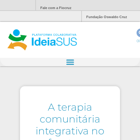
Fale com a Fiocruz
Fundação Oswaldo Cruz
Ol
A terapia
comunitária
integrativa no