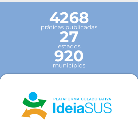
4268
práticas publicadas
27
estados
920
municípios