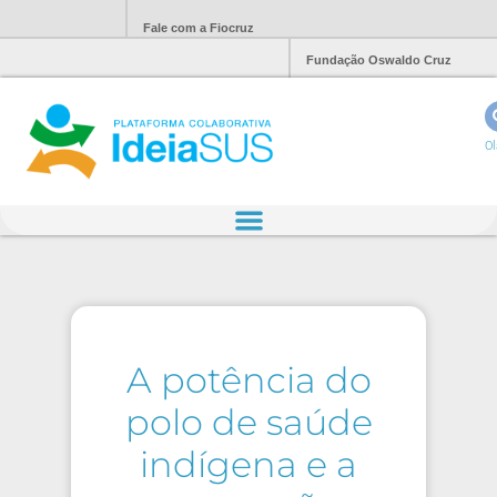
Fale com a Fiocruz
Fundação Oswaldo Cruz
Ol
A potência do
polo de saúde
indígena e a