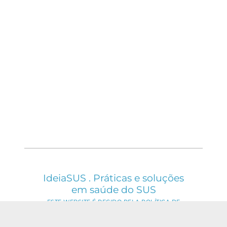
IdeiaSUS . Práticas e soluções
em saúde do SUS
ESTE WEBSITE É REGIDO PELA POLÍTICA DE
ACESSO ABERTO AO CONHECIMENTO, QUE
BUSCA GARANTIR À SOCIEDADE O ACESSO