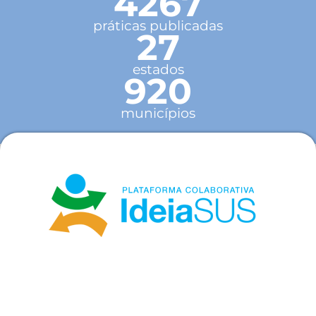
4267
práticas publicadas
27
estados
920
municípios