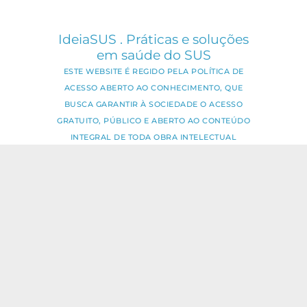
IdeiaSUS . Práticas e soluções
em saúde do SUS
ESTE WEBSITE É REGIDO PELA POLÍTICA DE
ACESSO ABERTO AO CONHECIMENTO, QUE
BUSCA GARANTIR À SOCIEDADE O ACESSO
GRATUITO, PÚBLICO E ABERTO AO CONTEÚDO
INTEGRAL DE TODA OBRA INTELECTUAL
PRODUZIDA PELA FIOCRUZ.
Fale Conosco:
ideia.sus@fiocruz.br
O conteúdo deste portal pode ser
utilizado para todos os fins não
comerciais, respeitados e reservados os
direitos dos autores.