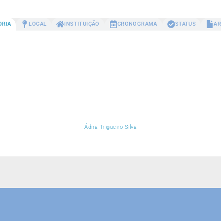
ORIA
LOCAL
INSTITUIÇÃO
CRONOGRAMA
STATUS
AR
Ádna Trigueiro Silva