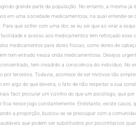
ingindo grande parte da população. No entanto, a mesma já 
mos em uma sociedade medicamentosa, na qual entende-se 
. Para que sofrer com uma dor, se eu sei que ao virar a esqu
 a facilidade e acesso aos medicamentos tem reforçado ess
os medicamentos para dores físicas, como dores de cabeça,
ém tem entrado nessa onda medicamentosa. Desejos urgentes
 concentrado, tem invadido a consciência do indivíduo. No e
 por terceiros. Todavia, acontece de ser motivos tão simple
 em algo do que deveria, o fato de não respeitar a sua cond
ais fácil procurar um vizinho do que um psicólogo, que por 
fica nesse jogo constantemente. Entretanto, existe casos, q
zando a proporção, buscou-se se preocupar com a comunidad
saudáveis que podem ser substituídos por psicotrópicos qua