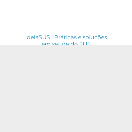
IdeiaSUS . Práticas e soluções
em saúde do SUS
ESTE WEBSITE É REGIDO PELA POLÍTICA DE
ACESSO ABERTO AO CONHECIMENTO, QUE
BUSCA GARANTIR À SOCIEDADE O ACESSO
GRATUITO, PÚBLICO E ABERTO AO CONTEÚDO
INTEGRAL DE TODA OBRA INTELECTUAL
PRODUZIDA PELA FIOCRUZ.
Fale Conosco:
ideia.sus@fiocruz.br
O conteúdo deste portal pode ser
utilizado para todos os fins não