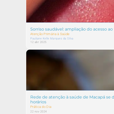
Sorriso saudável: ampliação do acesso ao
Atenção Primária à Saúde
Pauliane Kelle Marques da Silva
12 abr 2025
Rede de atenção à saúde de Macapá se d
horários
Prática do Dia
22 nov 2024