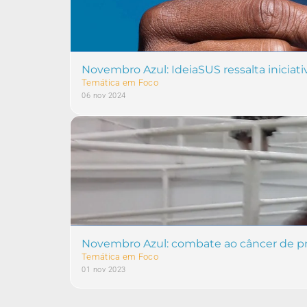
Novembro Azul: IdeiaSUS ressalta iniciat
Temática em Foco
06 nov 2024
Novembro Azul: combate ao câncer de pró
Temática em Foco
01 nov 2023