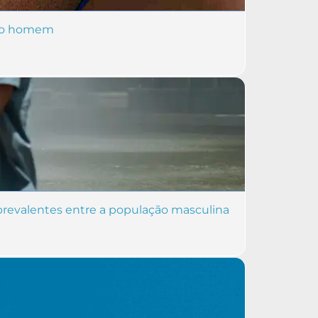
 do homem
revalentes entre a população masculina