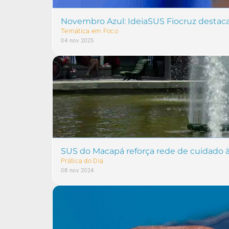
Novembro Azul: IdeiaSUS Fiocruz destac
Temática em Foco
04 nov 2025
SUS do Macapá reforça rede de cuidado
Prática do Dia
08 nov 2024